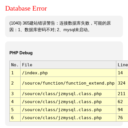
Database Error
(1040) 365建站错误警告：连接数据库失败，可能的原
因：1、数据库密码不对; 2、mysql未启动。
PHP Debug
No.
File
Line
1
/index.php
14
2
/source/function/function_extend.php
324
3
/source/class/jzmysql.class.php
211
4
/source/class/jzmysql.class.php
62
5
/source/class/jzmysql.class.php
94
6
/source/class/jzmysql.class.php
76