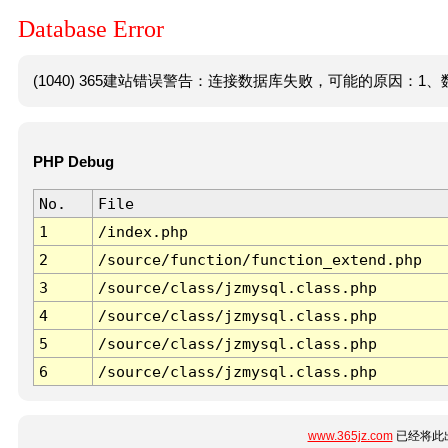
Database Error
(1040) 365建站错误警告：连接数据库失败，可能的原因：1、数
PHP Debug
No.
File
1
/index.php
2
/source/function/function_extend.php
3
/source/class/jzmysql.class.php
4
/source/class/jzmysql.class.php
5
/source/class/jzmysql.class.php
6
/source/class/jzmysql.class.php
www.365jz.com
已经将此