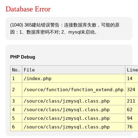
Database Error
(1040) 365建站错误警告：连接数据库失败，可能的原
因：1、数据库密码不对; 2、mysql未启动。
PHP Debug
No.
File
Line
1
/index.php
14
2
/source/function/function_extend.php
324
3
/source/class/jzmysql.class.php
211
4
/source/class/jzmysql.class.php
62
5
/source/class/jzmysql.class.php
94
6
/source/class/jzmysql.class.php
76