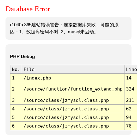
Database Error
(1040) 365建站错误警告：连接数据库失败，可能的原
因：1、数据库密码不对; 2、mysql未启动。
PHP Debug
No.
File
Line
1
/index.php
14
2
/source/function/function_extend.php
324
3
/source/class/jzmysql.class.php
211
4
/source/class/jzmysql.class.php
62
5
/source/class/jzmysql.class.php
94
6
/source/class/jzmysql.class.php
76