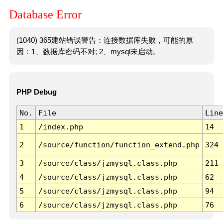
Database Error
(1040) 365建站错误警告：连接数据库失败，可能的原
因：1、数据库密码不对; 2、mysql未启动。
PHP Debug
No.
File
Line
1
/index.php
14
2
/source/function/function_extend.php
324
3
/source/class/jzmysql.class.php
211
4
/source/class/jzmysql.class.php
62
5
/source/class/jzmysql.class.php
94
6
/source/class/jzmysql.class.php
76