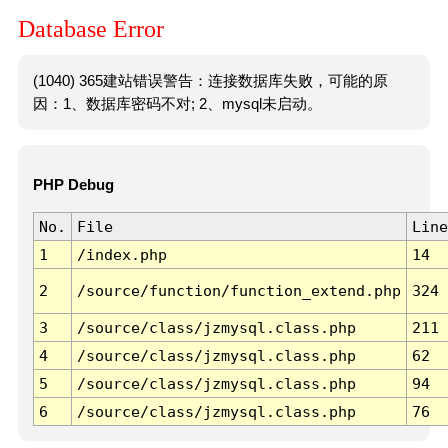
Database Error
(1040) 365建站错误警告：连接数据库失败，可能的原
因：1、数据库密码不对; 2、mysql未启动。
PHP Debug
No.
File
Line
1
/index.php
14
2
/source/function/function_extend.php
324
3
/source/class/jzmysql.class.php
211
4
/source/class/jzmysql.class.php
62
5
/source/class/jzmysql.class.php
94
6
/source/class/jzmysql.class.php
76