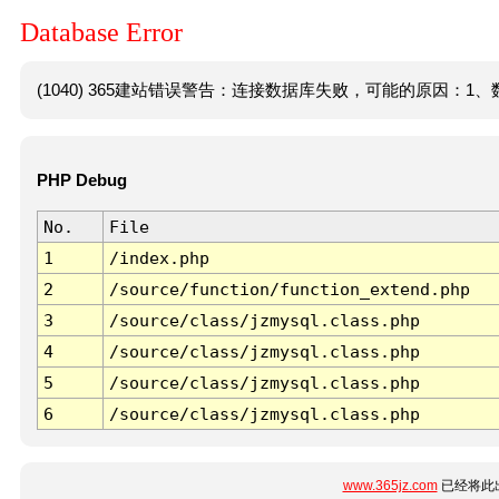
Database Error
(1040) 365建站错误警告：连接数据库失败，可能的原因：1、数
PHP Debug
No.
File
1
/index.php
2
/source/function/function_extend.php
3
/source/class/jzmysql.class.php
4
/source/class/jzmysql.class.php
5
/source/class/jzmysql.class.php
6
/source/class/jzmysql.class.php
www.365jz.com
已经将此