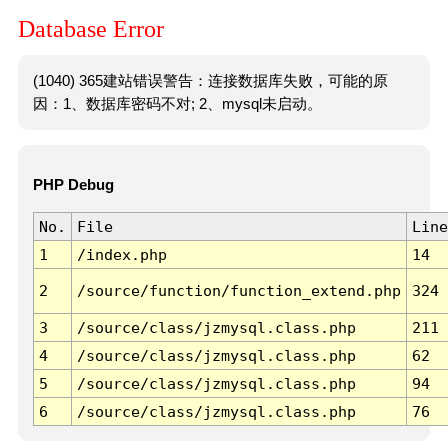
Database Error
(1040) 365建站错误警告：连接数据库失败，可能的原
因：1、数据库密码不对; 2、mysql未启动。
PHP Debug
No.
File
Line
1
/index.php
14
2
/source/function/function_extend.php
324
3
/source/class/jzmysql.class.php
211
4
/source/class/jzmysql.class.php
62
5
/source/class/jzmysql.class.php
94
6
/source/class/jzmysql.class.php
76