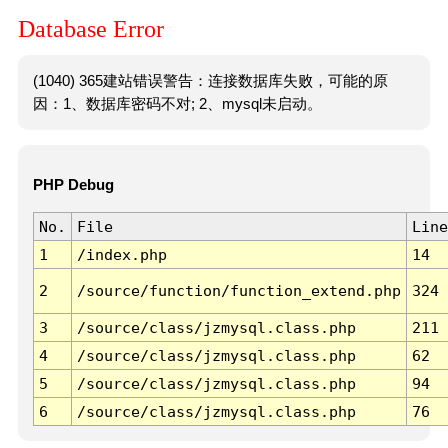
Database Error
(1040) 365建站错误警告：连接数据库失败，可能的原
因：1、数据库密码不对; 2、mysql未启动。
PHP Debug
No.
File
Line
1
/index.php
14
2
/source/function/function_extend.php
324
3
/source/class/jzmysql.class.php
211
4
/source/class/jzmysql.class.php
62
5
/source/class/jzmysql.class.php
94
6
/source/class/jzmysql.class.php
76