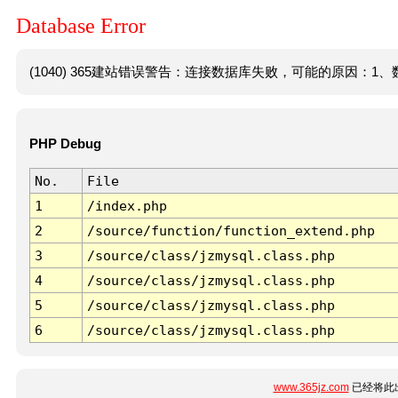
Database Error
(1040) 365建站错误警告：连接数据库失败，可能的原因：1、数
PHP Debug
No.
File
1
/index.php
2
/source/function/function_extend.php
3
/source/class/jzmysql.class.php
4
/source/class/jzmysql.class.php
5
/source/class/jzmysql.class.php
6
/source/class/jzmysql.class.php
www.365jz.com
已经将此