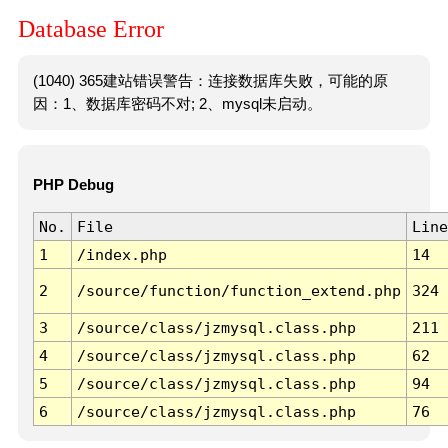
Database Error
(1040) 365建站错误警告：连接数据库失败，可能的原
因：1、数据库密码不对; 2、mysql未启动。
PHP Debug
No.
File
Line
1
/index.php
14
2
/source/function/function_extend.php
324
3
/source/class/jzmysql.class.php
211
4
/source/class/jzmysql.class.php
62
5
/source/class/jzmysql.class.php
94
6
/source/class/jzmysql.class.php
76