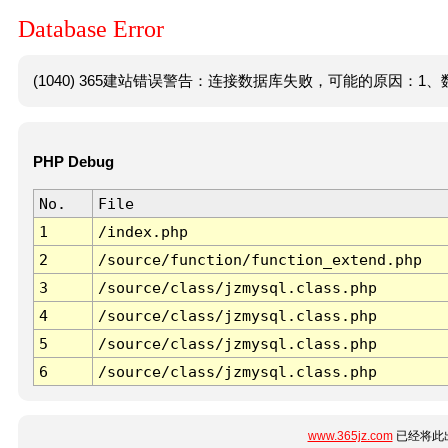
Database Error
(1040) 365建站错误警告：连接数据库失败，可能的原因：1、数
PHP Debug
No.
File
1
/index.php
2
/source/function/function_extend.php
3
/source/class/jzmysql.class.php
4
/source/class/jzmysql.class.php
5
/source/class/jzmysql.class.php
6
/source/class/jzmysql.class.php
www.365jz.com
已经将此